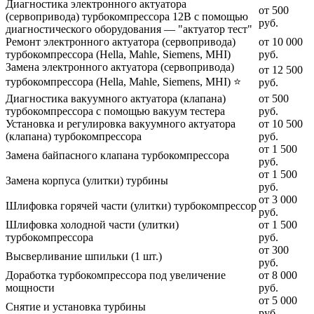
Диагностика электронного актуатора
от 500
(сервопривода) турбокомпрессора 12В с помощью
руб.
диагностического оборудования — "актуатор тест"
Ремонт электронного актуатора (сервопривода)
от 10 000
турбокомпрессора (Hella, Mahle, Siemens, MHI)
руб.
Замена электронного актуатора (сервопривода)
от 12 500
турбокомпрессора (Hella, Mahle, Siemens, MHI) ⭐
руб.
Диагностика вакуумного актуатора (клапана)
от 500
турбокомпрессора с помощью вакуум тестера
руб.
Установка и регулировка вакуумного актуатора
от 10 500
(клапана) турбокомпрессора
руб.
от 1 500
Замена байпасного клапана турбокомпрессора
руб.
от 1 500
Замена корпуса (улитки) турбины
руб.
от 3 000
Шлифовка горячей части (улитки) турбокомпрессор
руб.
Шлифовка холодной части (улитки)
от 1 500
турбокомпрессора
руб.
от 300
Высверливание шпильки (1 шт.)
руб.
Доработка турбокомпрессора под увеличение
от 8 000
мощности
руб.
от 5 000
Снятие и установка турбины
руб.