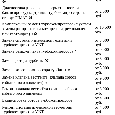
🛠️
Диагностика (проверка на герметичность и
от 2 500
балансировку) картриджа турбокомпрессора на
руб.
стенде CIMAT 🛠️
Комплексный ремонт турбокомпрессора (с учётом
от 10 500
замены ротора, колеса компрессии, ремкомплекта
руб.
или картриджа) ⭐🛠️
Замена системы изменяемой геометрии
от 3 000
турбокомпрессора VNT
руб.
от 9 000
Замена ремкомплекта турбокомпрессора ⭐
руб.
от 5 000
Замена ротора турбины 🛠️
руб.
от 5 000
Замена колеса компрессора турбины ⭐
руб.
Замена клапана вестгейта (клапана сброса
от 9 000
избыточного давления) ⭐
руб.
Ремонт клапана вестгейта (клапана сброса
от 8 000
избыточного давления)
руб.
от 4 500
Балансировка ротора турбокомпрессора
руб.
Ремонт системы изменяемой геометрии
от 4 000
турбокомпрессора VNT
руб.