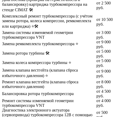
от 2 500
балансировку) картриджа турбокомпрессора на
руб.
стенде CIMAT 🛠️
Комплексный ремонт турбокомпрессора (с учётом
от 10 500
замены ротора, колеса компрессии, ремкомплекта
руб.
или картриджа) ⭐🛠️
Замена системы изменяемой геометрии
от 3 000
турбокомпрессора VNT
руб.
от 9 000
Замена ремкомплекта турбокомпрессора ⭐
руб.
от 5 000
Замена ротора турбины 🛠️
руб.
от 5 000
Замена колеса компрессора турбины ⭐
руб.
Замена клапана вестгейта (клапана сброса
от 9 000
избыточного давления) ⭐
руб.
Ремонт клапана вестгейта (клапана сброса
от 8 000
избыточного давления)
руб.
от 4 500
Балансировка ротора турбокомпрессора
руб.
Ремонт системы изменяемой геометрии
от 4 000
турбокомпрессора VNT
руб.
Диагностика электронного актуатора
от 500
(сервопривода) турбокомпрессора 12В с помощью