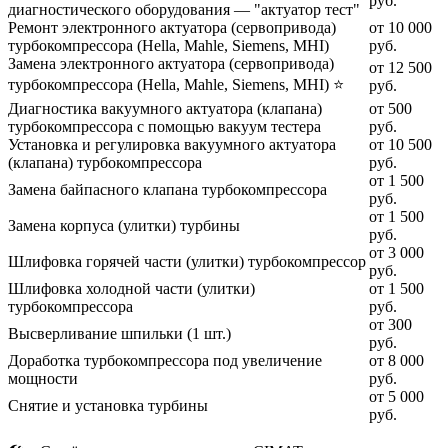
руб.
диагностического оборудования — "актуатор тест"
Ремонт электронного актуатора (сервопривода)
от 10 000
турбокомпрессора (Hella, Mahle, Siemens, MHI)
руб.
Замена электронного актуатора (сервопривода)
от 12 500
турбокомпрессора (Hella, Mahle, Siemens, MHI) ⭐
руб.
Диагностика вакуумного актуатора (клапана)
от 500
турбокомпрессора с помощью вакуум тестера
руб.
Установка и регулировка вакуумного актуатора
от 10 500
(клапана) турбокомпрессора
руб.
от 1 500
Замена байпасного клапана турбокомпрессора
руб.
от 1 500
Замена корпуса (улитки) турбины
руб.
от 3 000
Шлифовка горячей части (улитки) турбокомпрессор
руб.
Шлифовка холодной части (улитки)
от 1 500
турбокомпрессора
руб.
от 300
Высверливание шпильки (1 шт.)
руб.
Доработка турбокомпрессора под увеличение
от 8 000
мощности
руб.
от 5 000
Снятие и установка турбины
руб.